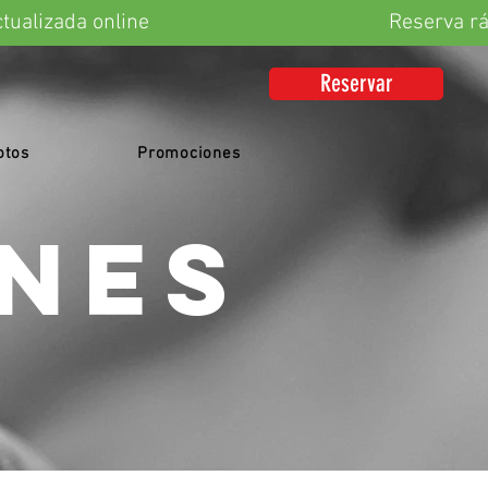
dad actualizada online Reserv
Reservar
otos
Promociones
ONES