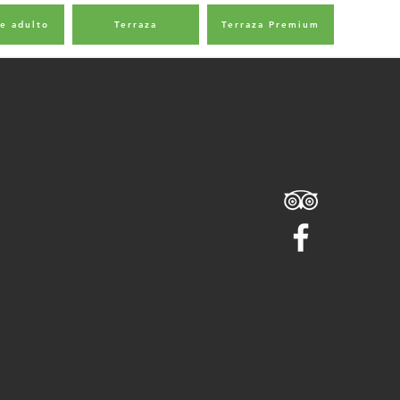
de adulto
Terraza
Terraza Premium