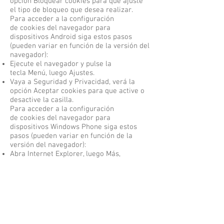
opción Bloquear cookies para que ajuste
el tipo de bloqueo que desea realizar.
Para acceder a la configuración
de cookies del navegador para
dispositivos Android siga estos pasos
(pueden variar en función de la versión del
navegador):
Ejecute el navegador y pulse la
tecla Menú, luego Ajustes.
Vaya a Seguridad y Privacidad, verá la
opción Aceptar cookies para que active o
desactive la casilla.
Para acceder a la configuración
de cookies del navegador para
dispositivos Windows Phone siga estos
pasos (pueden variar en función de la
versión del navegador):
Abra Internet Explorer, luego Más,
luego Configuración
Ahora puede activar o desactivar la
casilla Permitir cookies.
Política de cookies
Una cookie es un pequeño fichero de texto
que se almacena en su navegador cuando