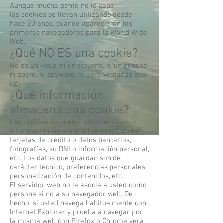
Aunque mucha gente no lo sabe
las cookies se llevan utilizando desde
hace 20 años, cuando aparecieron los
primeros navegadores para la World Wide
Web.
¿Qué NO ES una cookie?
No es un virus, ni un troyano, ni un gusano,
ni spam, ni spyware, ni abre ventanas pop-
up.
¿Qué información
almacena una cookie?
Las cookies no suelen almacenar
información sensible sobre usted, como
tarjetas de crédito o datos bancarios,
fotografías, su DNI o información personal,
etc. Los datos que guardan son de
carácter técnico, preferencias personales,
personalización de contenidos, etc.
El servidor web no le asocia a usted como
persona si no a su navegador web. De
hecho, si usted navega habitualmente con
Internet Explorer y prueba a navegar por
la misma web con Firefox o Chrome verá