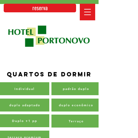
reserva
QUARTOS DE DORMIR
Individual
padrão duplo
duplo adaptado
duplo econômico
Duplo +1 pp
Terraço
terraço premium