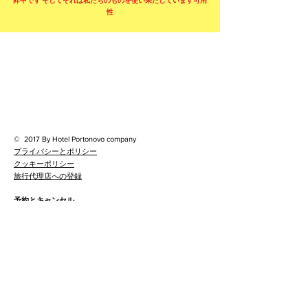
昇中です
そしてそれは私たちのものを使い果たしています
可用
性
©
2017 By Hotel Portonovo company
プライバシーとポリシー
クッキーポリシー
旅行代理店への登録
予約とキャンセル
ホテルポルトノボ
ルアアレグレ3
ポルトノボ-ポンテベドラ
36970