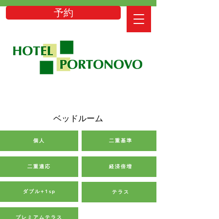
予約
ベッドルーム
個人
二重基準
二重適応
経済倍増
ダブル+1sp
テラス
プレミアムテラス