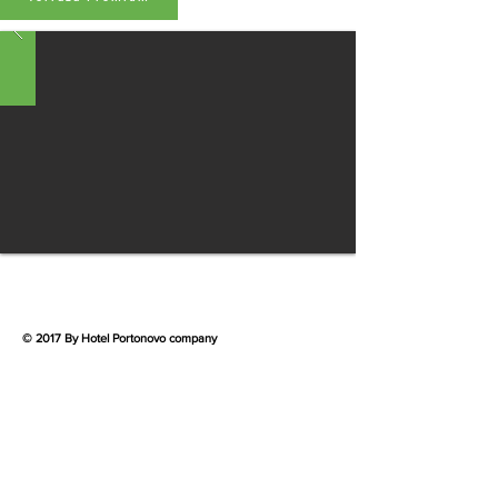
© 2017 By Hotel Portonovo company
Privacy and policy
Política de cookies
HOTEL PORTONOVO
Rúa Alegre 3
Portonovo - Pontevedra