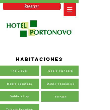
Reservar
HABITACIONES
Individual
Doble standard
Doble adaptada
Doble económica
Doble +1 sp
Terraza
Terraza Premium