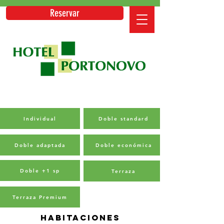
Reservar
Individual
Doble standard
Doble adaptada
Doble económica
Doble +1 sp
Terraza
Terraza Premium
HABITACIONES