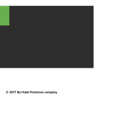
© 2017 By Hotel Portonovo company
Privacy and policy
Política de cookies
HOTEL PORTONOVO
Rúa Alegre 3
Portonovo - Pontevedra